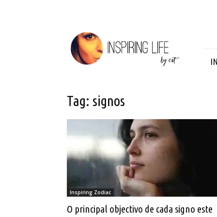
Inspiring
Life
I
Tag: signos
Inspiring Zodiac
O principal objectivo de cada signo este