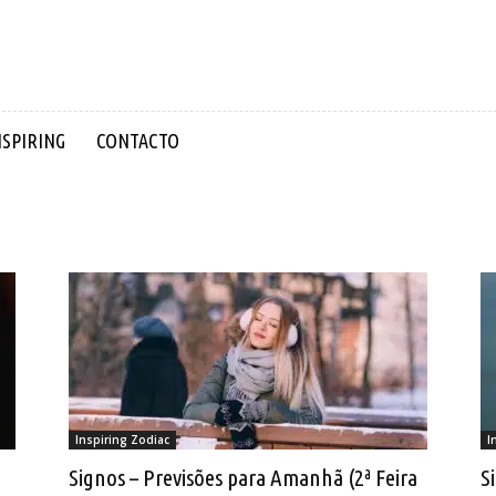
NSPIRING
CONTACTO
Inspiring Zodiac
I
Signos – Previsões para Amanhã (2ª Feira
S