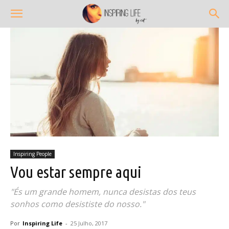
Inspiring People
Vou estar sempre aqui
"És um grande homem, nunca desistas dos teus
sonhos como desististe do nosso."
Por
Inspiring Life
-
25 Julho, 2017