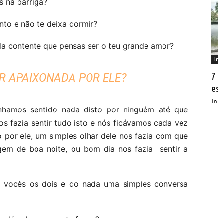
s na barriga?
to e não te deixa dormir?
oda contente que pensas ser o teu grande amor?
I
7
IR APAIXONADA POR ELE?
e
In
hamos sentido nada disto por ninguém até que
s fazia sentir tudo isto e nós ficávamos cada vez
 por ele, um simples olhar dele nos fazia com que
gem de boa noite, ou bom dia nos fazia sentir a
 vocês os dois e do nada uma simples conversa