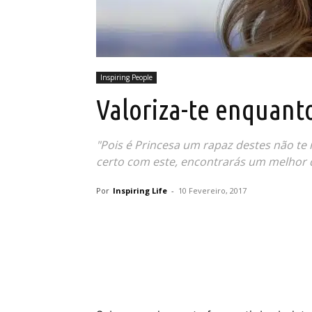
Inspiring People
Valoriza-te enquant
"Pois é Princesa um rapaz destes não te m
certo com este, encontrarás um melhor qu
Por
Inspiring Life
-
10 Fevereiro, 2017
Partilhar