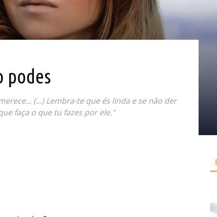
o podes
erece... (...) Lembra-te que és linda e se não der
e faça o que tu fazes por ele."