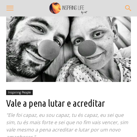
Inspiring People
Vale a pena lutar e acreditar
"Ele foi capaz, eu sou capaz, tu és capaz, eu sei que
sim, tu és mais forte e sei que no fim vais vencer, sim
vale mesmo a pena acreditar e lutar por um novo
amanhecer."