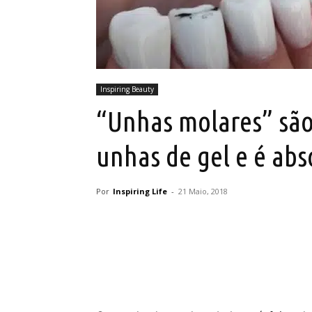
Inspiring Beauty
“Unhas molares” são
unhas de gel e é ab
Por
Inspiring Life
-
21 Maio, 2018
Partilhar