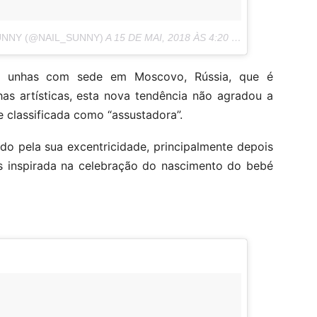
UNNY (@NAIL_SUNNY)
A
15 DE MAI, 2018 ÀS 4:20 PDT
de unhas com sede em Moscovo, Rússia, que é
as artísticas, esta nova tendência não agradou a
 classificada como “assustadora”.
do pela sua excentricidade, principalmente depois
es inspirada na celebração do nascimento do bebé