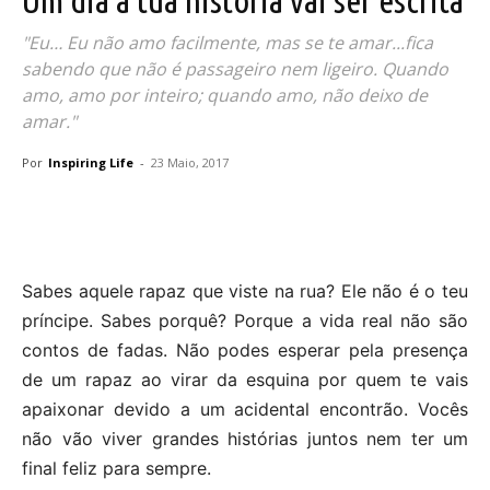
"Eu… Eu não amo facilmente, mas se te amar...fica
sabendo que não é passageiro nem ligeiro. Quando
amo, amo por inteiro; quando amo, não deixo de
amar."
Por
Inspiring Life
-
23 Maio, 2017
Sabes aquele rapaz que viste na rua? Ele não é o teu
príncipe. Sabes porquê? Porque a vida real não são
contos de fadas. Não podes esperar pela presença
de um rapaz ao virar da esquina por quem te vais
apaixonar devido a um acidental encontrão. Vocês
não vão viver grandes histórias juntos nem ter um
final feliz para sempre.