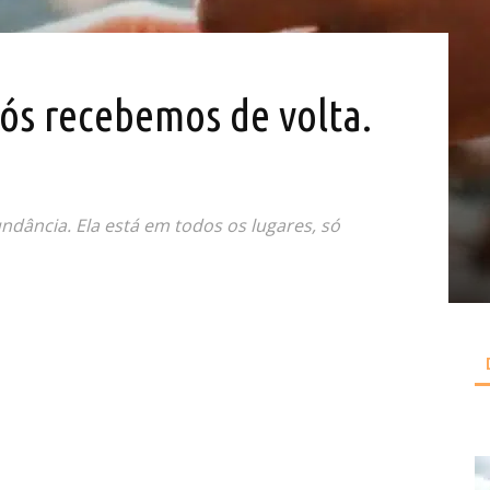
ós recebemos de volta.
!
ndância. Ela está em todos os lugares, só