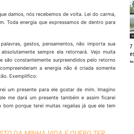
que damos, nós recebemos de volta. Lei do carma,
im. Toda energia que expressamos de dentro para
I
 palavras, gestos, pensamentos, não importa sua
7
 absolutamente sempre ela retornará. Vejo muita
e
 e são constantemente surpreendidos pelo retorno
In
 compreenderam a energia não é criada somente
ão. Exemplifico:
arei um presente para ele gostar de mim. Imagino
ele me dará um presente também e assim ficarei
o bom porque terei muitas regalias já que ele tem
STO DA MINHA VIDA E QUERO TER