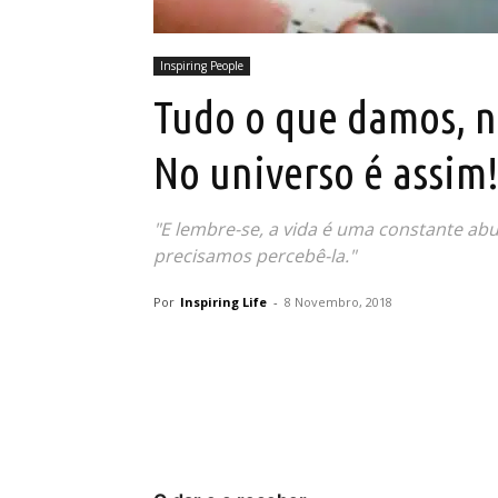
Inspiring People
Tudo o que damos, n
No universo é assim
"E lembre-se, a vida é uma constante abu
precisamos percebê-la."
Por
Inspiring Life
-
8 Novembro, 2018
Partilhar