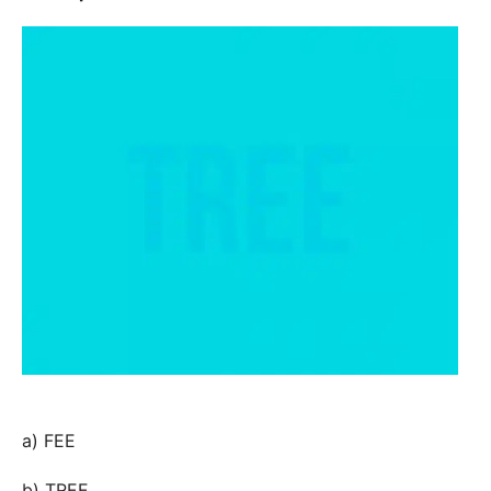
a) FEE
b) TREE