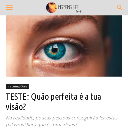
Inspiring Quiz
TESTE: Quão perfeita é a tua
visão?
Na realidade, poucas pessoas conseguirão ler estas
palavras! Será que és uma delas?