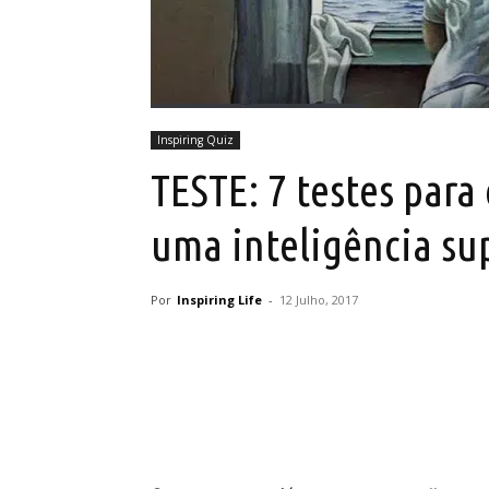
Inspiring Quiz
TESTE: 7 testes par
uma inteligência su
Por
Inspiring Life
-
12 Julho, 2017
Partilhar