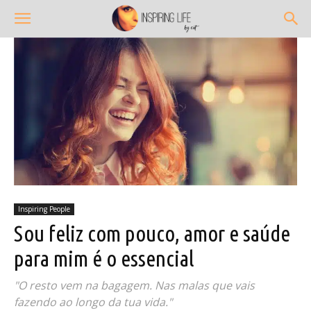
Inspiring People
Sou feliz com pouco, amor e saúde
para mim é o essencial
"O resto vem na bagagem. Nas malas que vais
fazendo ao longo da tua vida."