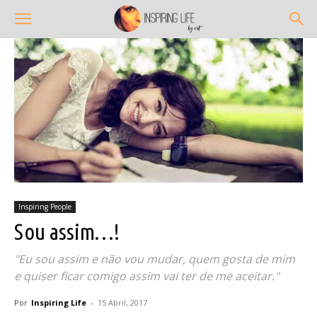
Inspiring People
Sou assim…!
"Eu sou assim e não vou mudar, quem gosta de mim
e quiser ficar comigo assim vai ter de me aceitar."
Por
Inspiring Life
-
15 Abril, 2017