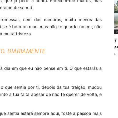
s, que já perdi a conta. Parecem-me muitos, mas
ntamente sem ti.
romessas, nem das mentiras, muito menos das
ei se é bom ou mau, mas não te guardo rancor, não
I
 muita tristeza.
7
e
TO. DIARIAMENTE.
In
há dia em que eu não pense em ti. O que estarás a
o que sentia por ti, depois da tua traição, mudou
into a tua falta apesar de não te querer de volta, e
que sentia estará sempre aqui, foste a pessoa mais