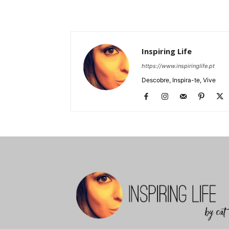
Inspiring Life
https://www.inspiringlife.pt
Descobre, Inspira-te, Vive