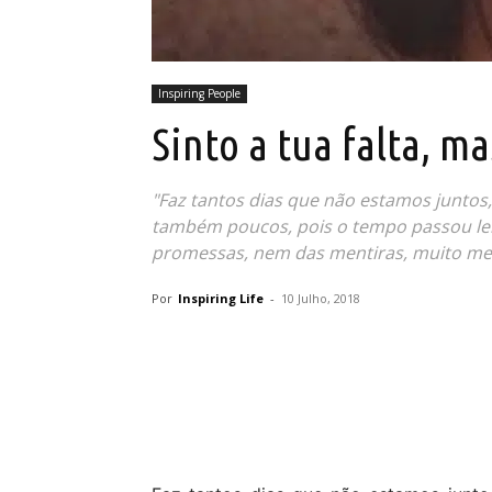
Inspiring People
Sinto a tua falta, m
"Faz tantos dias que não estamos juntos
também poucos, pois o tempo passou le
promessas, nem das mentiras, muito men
Por
Inspiring Life
-
10 Julho, 2018
Partilhar