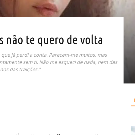
as não te quero de volta
, que já perdi a conta. Parecem-me muitos, mas
ntamente sem ti. Não me esqueci de nada, nem das
os das traições."