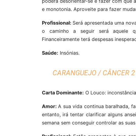
poderá desorientar-se e fazer com que 
e monotonia. Aproveite para fazer muda
Profissional:
Será apresentada uma nova
o caminho a seguir será aquele qu
Financeiramente terá despesas inespera
Saúde:
Insónias.
CARANGUEJO / CÂNCER 21
Carta Dominante:
O Louco: inconstância
Amor:
A sua vida continua baralhada, f
entanto, irá tentar clarificar alguns an
semana sem conseguir controlar as sua