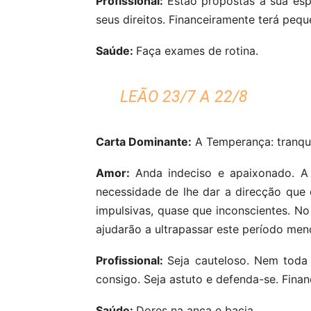
Profissional:
Estão propostas à sua esp
seus direitos. Financeiramente terá pequ
Saúde:
Faça exames de rotina.
LEÃO 23/7 A 22/8
Carta Dominante:
A Temperança: tranqui
Amor:
Anda indeciso e apaixonado. A
necessidade de lhe dar a direcção que 
impulsivas, quase que inconscientes. N
ajudarão a ultrapassar este período men
Profissional:
Seja cauteloso. Nem toda 
consigo. Seja astuto e defenda-se. Fin
Saúde:
Dores na anca e bacia.