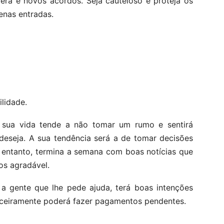
era e novos acordos. Seja cauteloso e proteja os
enas entradas.
lidade.
 sua vida tende a não tomar um rumo e sentirá
deseja. A sua tendência será a de tomar decisões
o entanto, termina a semana com boas notícias que
os agradável.
a gente que lhe pede ajuda, terá boas intenções
anceiramente poderá fazer pagamentos pendentes.