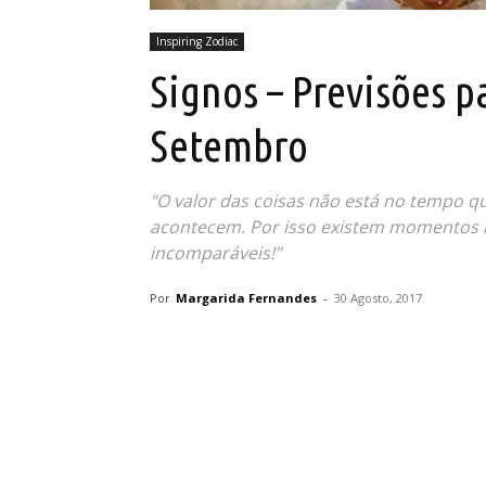
Inspiring Zodiac
Signos – Previsões p
Setembro
"O valor das coisas não está no tempo 
acontecem. Por isso existem momentos in
incomparáveis!"
Por
Margarida Fernandes
-
30 Agosto, 2017
Partilhar