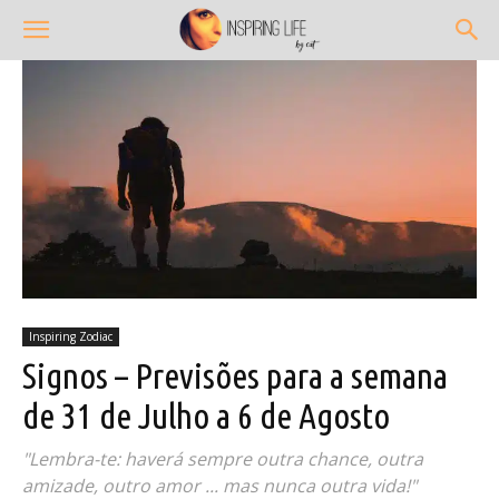
Inspiring Zodiac
Signos – Previsões para a semana
de 31 de Julho a 6 de Agosto
"Lembra-te: haverá sempre outra chance, outra
amizade, outro amor ... mas nunca outra vida!"