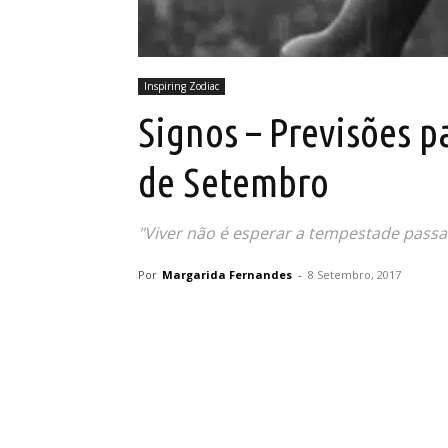
Inspiring Zodiac
Signos – Previsões p
de Setembro
"Viver não é esperar a tempestade passa
Por
Margarida Fernandes
-
8 Setembro, 2017
Partilhar