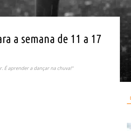
ara a semana de 11 a 17
r. É aprender a dançar na chuva!"