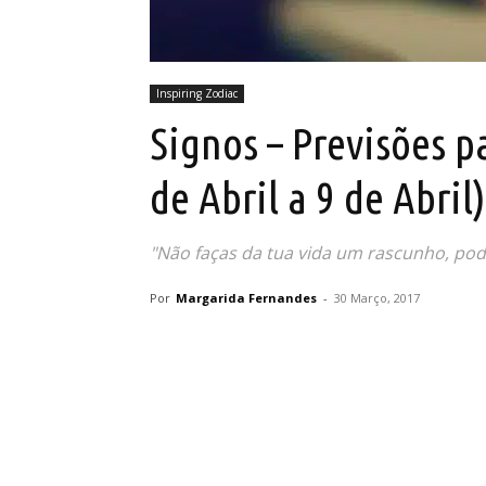
Inspiring Zodiac
Signos – Previsões 
de Abril a 9 de Abril)
"Não faças da tua vida um rascunho, pod
Por
Margarida Fernandes
-
30 Março, 2017
Partilhar