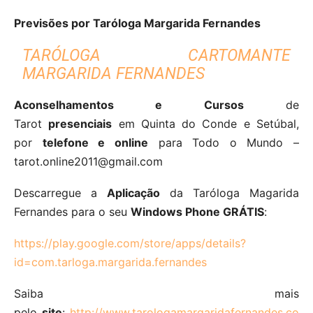
Previsões por Taróloga Margarida Fernandes
TARÓLOGA CARTOMANTE
MARGARIDA FERNANDES
Aconselhamentos e Cursos
de
Tarot
presenciais
em Quinta do Conde e Setúbal,
por
telefone e online
para Todo o Mundo –
tarot.online2011@gmail.com
Descarregue a
Aplicação
da Taróloga Magarida
Fernandes para o seu
Windows Phone GRÁTIS
:
https://play.google.com/store/apps/details?
id=com.tarloga.margarida.fernandes
Saiba mais
pelo
site
:
http://www.tarologamargaridafernandes.co