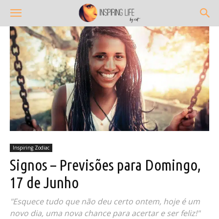
Inspiring Zodiac
Signos – Previsões para Domingo,
17 de Junho
"Esquece tudo que não deu certo ontem, hoje é um
novo dia, uma nova chance para acertar e ser feliz!"