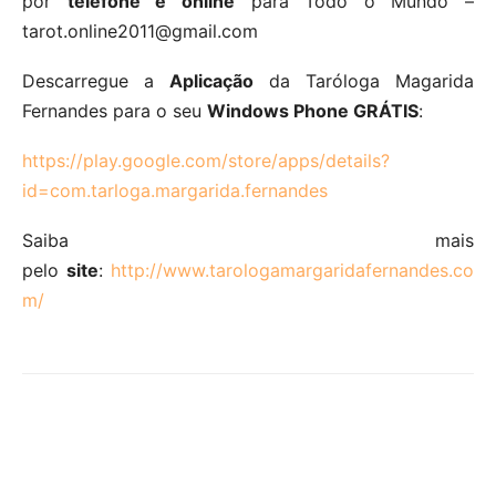
por
telefone e online
para Todo o Mundo –
tarot.online2011@gmail.com
Descarregue a
Aplicação
da Taróloga Magarida
Fernandes para o seu
Windows Phone GRÁTIS
:
https://play.google.com/store/apps/details?
id=com.tarloga.margarida.fernandes
Saiba mais
pelo
site
:
http://www.tarologamargaridafernandes.co
m/