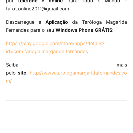
por
telefone e online
para Todo o Mundo –
tarot.online2011@gmail.com
Descarregue a
Aplicação
da Taróloga Magarida
Fernandes para o seu
Windows Phone GRÁTIS
:
https://play.google.com/store/apps/details?
id=com.tarloga.margarida.fernandes
Saiba mais
pelo
site
:
http://www.tarologamargaridafernandes.co
m/