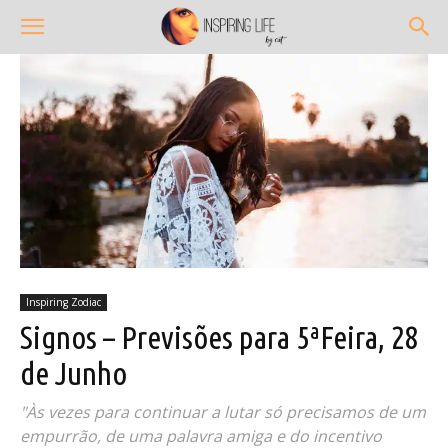
Inspiring Zodiac
Signos – Previsões para 5ªFeira, 28
de Junho
"Às vezes para continuar a lutar só precisamos de um
empurrão, de uma palavra amiga e do incentivo