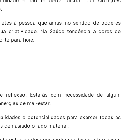
minado e não te deixar distrair por situações
.
tes à pessoa que amas, no sentido de poderes
ua criatividade. Na Saúde tendência a dores de
orte para hoje.
 e reflexão. Estarás com necessidade de algum
nergias de mal-estar.
alidades e potencialidades para exercer todas as
es demasiado o lado material.
de entre os dois por motivos alheios a ti mesmo.