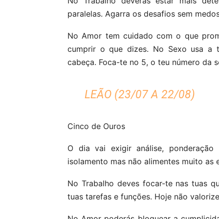
No Trabalho deverás estar mais deter
paralelas. Agarra os desafios sem medos
No Amor tem cuidado com o que prome
cumprir o que dizes. No Sexo usa a t
cabeça. Foca-te no 5, o teu número da s
LEÃO (23/07 A 22/08)
Cinco de Ouros
O dia vai exigir análise, ponderação
isolamento mas não alimentes muito as e
No Trabalho deves focar-te nas tuas qu
tuas tarefas e funções. Hoje não valoriz
No Amor poderás bloquear a cumplicida