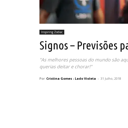
Inspiring Zodiac
Signos – Previsões p
"As melhores pessoas do mundo são aqu
querias deitar e chorar!"
Por
Cristina Gomes - Lado Violeta
-
31 Julho, 2018
Partilhar