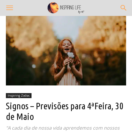
Inspiring Zodiac
Signos – Previsões para 4ªFeira, 30
de Maio
"A cada dia de nossa vida aprendemos com nossos