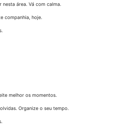
r nesta área. Vá com calma.
te companhia, hoje.
s.
eite melhor os momentos.
volvidas. Organize o seu tempo.
.