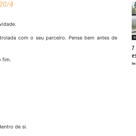
20/4
vidade.
ntrolada com o seu parceiro. Pense bem antes de
I
7
e
 fim.
In
entro de si.