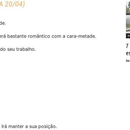
A 20/04)
de.
Será bastante romântico com a cara-metade.
I
7
do seu trabalho.
e
In
 Irá manter a sua posição.