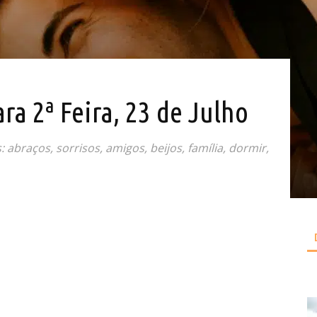
ra 2ª Feira, 23 de Julho
 abraços, sorrisos, amigos, beijos, família, dormir,