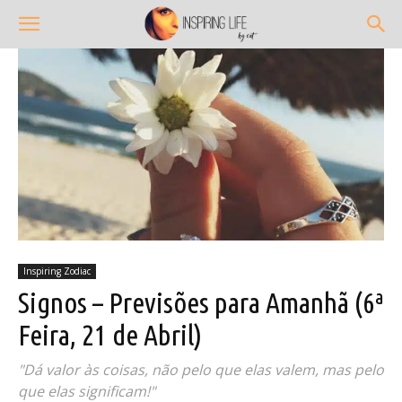
Inspiring Zodiac
Signos – Previsões para Amanhã (6ª
Feira, 21 de Abril)
"Dá valor às coisas, não pelo que elas valem, mas pelo
que elas significam!"