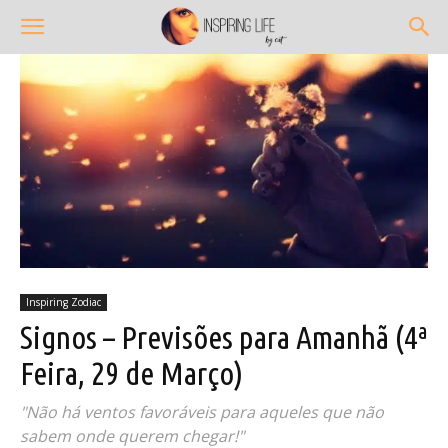
Inspiring Zodiac
Signos – Previsões para Amanhã (4ª
Feira, 29 de Março)
"Não há ventos favoráveis para aqueles que não
sabem onde querem chegar!"