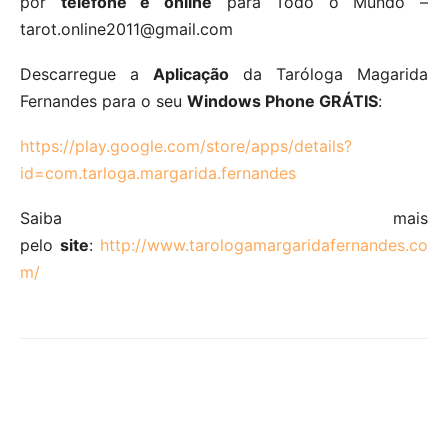
por
telefone e online
para Todo o Mundo –
tarot.online2011@gmail.com
Descarregue a
Aplicação
da Taróloga Magarida
Fernandes para o seu
Windows Phone GRÁTIS
:
https://play.google.com/store/apps/details?
id=com.tarloga.margarida.fernandes
Saiba mais
pelo
site
:
http://www.tarologamargaridafernandes.co
m/