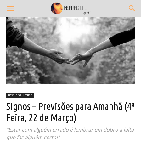
Inspiring Zodiac
Signos – Previsões para Amanhã (4ª
Feira, 22 de Março)
"Estar com alguém errado é lembrar em dobro a falta
que faz alguém certo!"