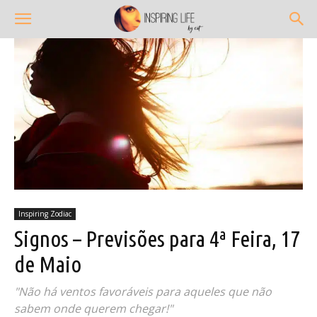
Inspiring Zodiac
Signos – Previsões para 4ª Feira, 17
de Maio
"Não há ventos favoráveis para aqueles que não
sabem onde querem chegar!"