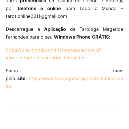
Tarot
presenciais
em Quinta do Conde e Setúbal,
por
telefone e online
para Todo o Mundo –
tarot.online2011@gmail.com
Descarregue a
Aplicação
da Taróloga Magarida
Fernandes para o seu
Windows Phone GRÁTIS
:
https://play.google.com/store/apps/details?
id=com.tarloga.margarida.fernandes
Saiba mais
pelo
site
:
http://www.tarologamargaridafernandes.co
m/