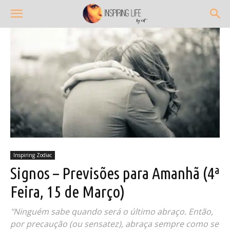
Inspiring Zodiac
Signos – Previsões para Amanhã (4ª
Feira, 15 de Março)
"Ninguém sabe quando será o último abraço. Então,
por precaução (ou sensatez), abraça sempre como se