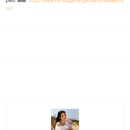
pelo
site
:
http://www.tarologamargaridafernandes.co
m/