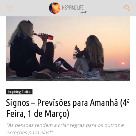
Inspiring Zodiac
Signos – Previsões para Amanhã (4ª
Feira, 1 de Março)
"As pessoas tendem a criar regras para os outros e
exceções para elas!"