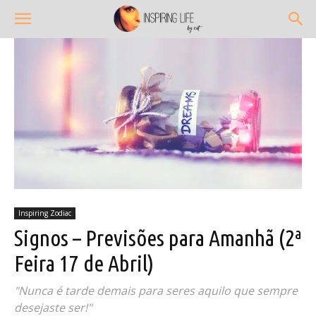
Inspiring Zodiac
Signos – Previsões para Amanhã (2ª
Feira 17 de Abril)
"Nunca é tarde demais para seres aquilo que sempre
desejaste ser!"