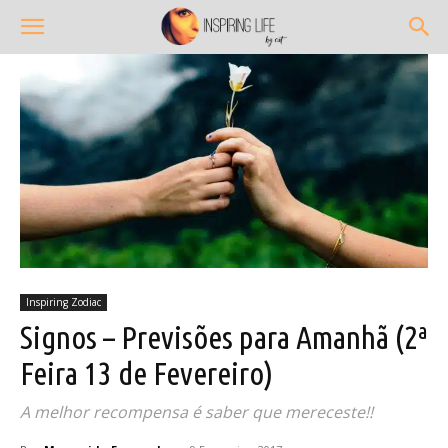
Inspiring Zodiac
Signos – Previsões para Amanhã (2ª
Feira 13 de Fevereiro)
A melhor recompensa é saber que mereceste!!