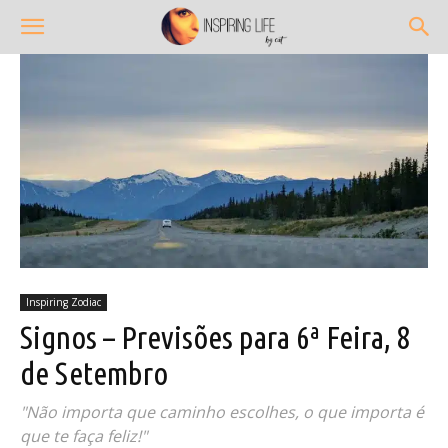
Inspiring Zodiac
Signos – Previsões para 6ª Feira, 8
de Setembro
"Não importa que caminho escolhes, o que importa é
que te faça feliz!"