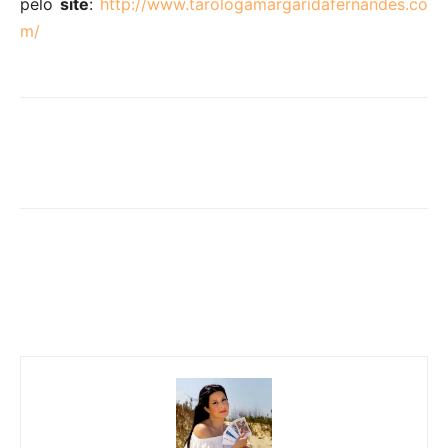
pelo
site
:
http://www.tarologamargaridafernandes.co
m/