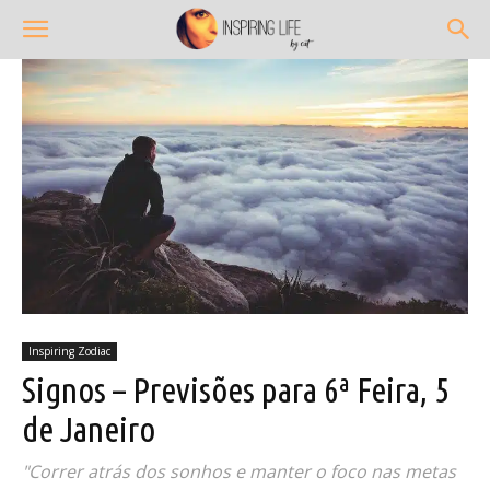
Inspiring Zodiac
Signos – Previsões para 6ª Feira, 5
de Janeiro
"Correr atrás dos sonhos e manter o foco nas metas