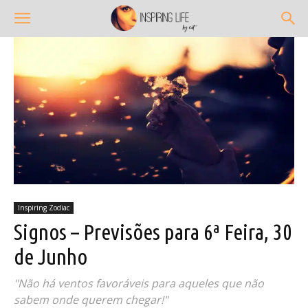
Inspiring Zodiac
Signos – Previsões para 6ª Feira, 30
de Junho
"Não há ventos favoráveis para aqueles que não
sabem onde querem chegar!"