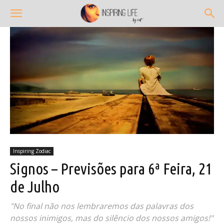
Inspiring Zodiac
Signos – Previsões para 6ª Feira, 21
de Julho
"No final não nos lembraremos das palavras dos
nossos inimigos, mas do silêncio dos nossos amigos!"