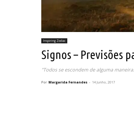
Inspiring Zodiac
Signos – Previsões p
"Todos se escondem de alguma maneira.
Por
Margarida Fernandes
-
14 Junho, 2017
Partilhar