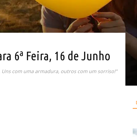
ara 6ª Feira, 16 de Junho
 Uns com uma armadura, outros com um sorriso!"