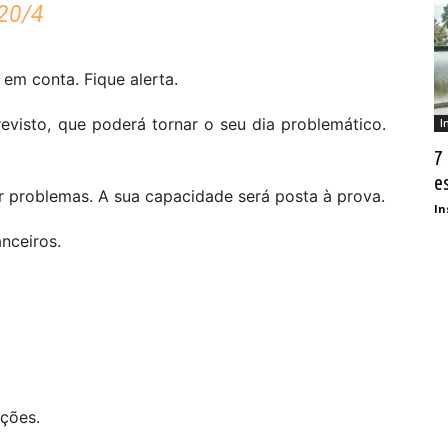
20/4
 em conta. Fique alerta.
visto, que poderá tornar o seu dia problemático.
I
7
e
r problemas. A sua capacidade será posta à prova.
In
nceiros.
cções.