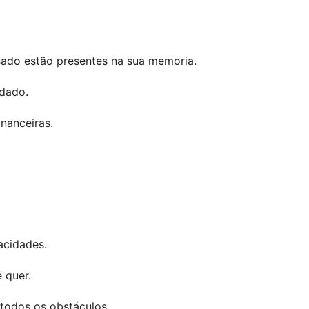
do estão presentes na sua memoria.
idado.
nanceiras.
acidades.
 quer.
todos os obstáculos.