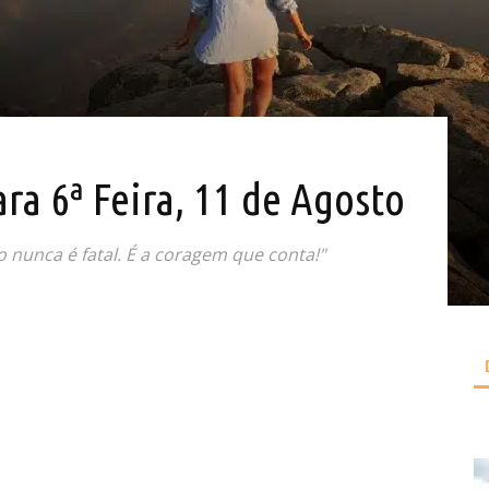
ara 6ª Feira, 11 de Agosto
o nunca é fatal. É a coragem que conta!"