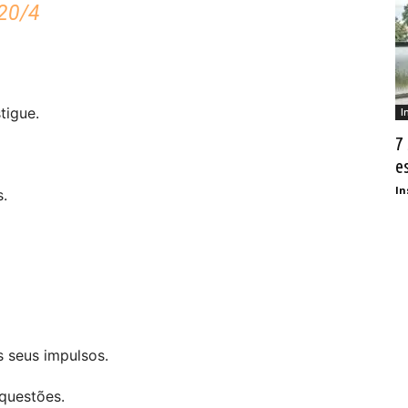
20/4
tigue.
I
7
e
In
s.
s seus impulsos.
questões.