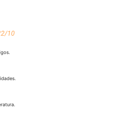
22/10
igos.
idades.
ratura.