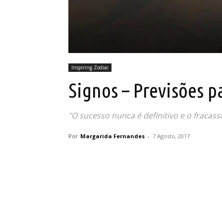
Inspiring Zodiac
Signos – Previsões p
"O sucesso nunca é definitivo e o fracass
Por
Margarida Fernandes
-
7 Agosto, 2017
Partilhar