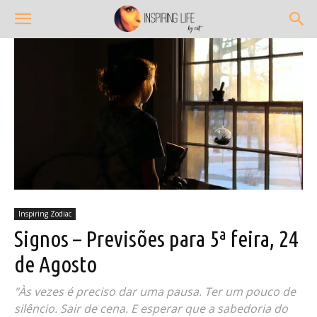
Inspiring Zodiac
Signos – Previsões para 5ª feira, 24
de Agosto
"Às vezes é preciso dar uma pausa. Ter um pouco de
silêncio. Sair de cena. E esperar que a sabedoria do