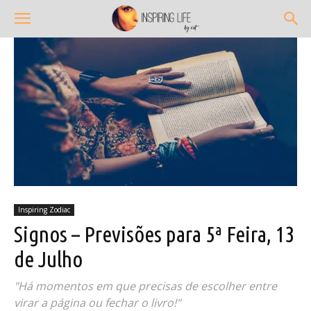
Inspiring Zodiac
Signos – Previsões para 5ª Feira, 13
de Julho
"Há momentos em que precisas de escolher entre
virar a página ou fechar o livro!"