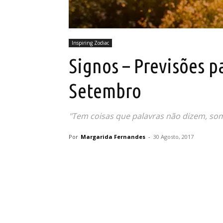
Inspiring Zodiac
Signos – Previsões pa
Setembro
"Tem coisas que palavras não dizem, som
Por
Margarida Fernandes
-
30 Agosto, 2017
Partilhar