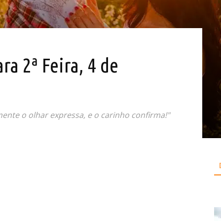
ra 2ª Feira, 4 de
ente o olhar expressa, e o carinho confirma!"