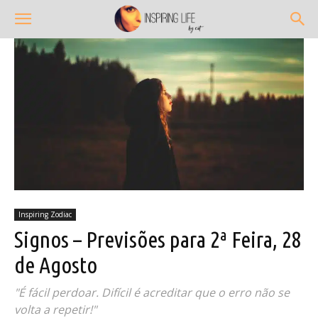
Inspiring Zodiac
Signos – Previsões para 2ª Feira, 28
de Agosto
"É fácil perdoar. Difícil é acreditar que o erro não se
volta a repetir!"