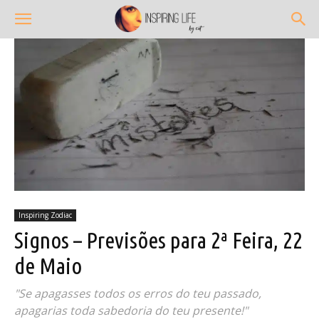
Inspiring Zodiac
Signos – Previsões para 2ª Feira, 22
de Maio
"Se apagasses todos os erros do teu passado,
apagarias toda sabedoria do teu presente!"