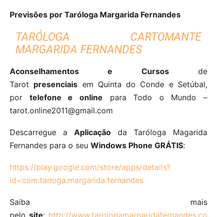
Previsões por Taróloga Margarida Fernandes
TARÓLOGA CARTOMANTE
MARGARIDA FERNANDES
Aconselhamentos e Cursos
de
Tarot
presenciais
em Quinta do Conde e Setúbal,
por
telefone e online
para Todo o Mundo –
tarot.online2011@gmail.com
Descarregue a
Aplicação
da Taróloga Magarida
Fernandes para o seu
Windows Phone GRÁTIS
:
https://play.google.com/store/apps/details?
id=com.tarloga.margarida.fernandes
Saiba mais
pelo
site
:
http://www.tarologamargaridafernandes.co