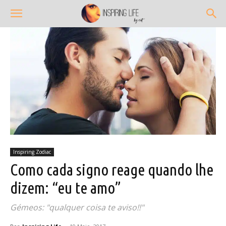
Inspiring Zodiac
Como cada signo reage quando lhe
dizem: “eu te amo”
Gémeos: "qualquer coisa te aviso!!"