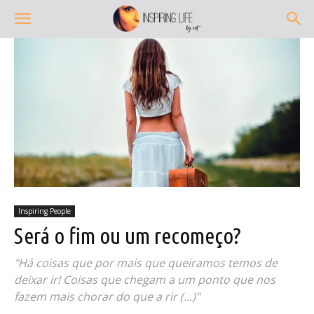
Inspiring People
Será o fim ou um recomeço?
"Há coisas que por mais que queiramos temos de
deixar ir! Coisas que chegam a um ponto que nos
fazem mais chorar do que a rir (...)"