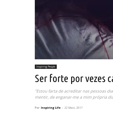
Inspiring People
Ser forte por vezes 
"Estou farta de acreditar nas pessoas di
mentir, de enganar-me a mim própria diz
Por
Inspiring Life
-
22 Maio, 2017