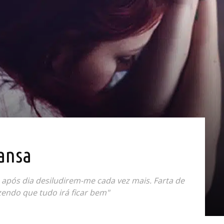
cansa
a após dia desiludirem-me cada vez mais. Farta de
endo que tudo irá ficar bem"