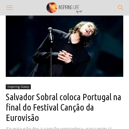
Inspiring Gossip
Salvador Sobral coloca Portugal na
final do Festival Canção da
Eurovisão
Se esta não for a canção vencedora, para mim já